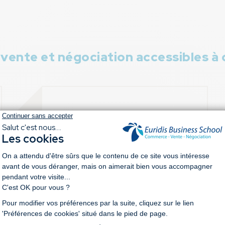
ente et négociation accessibles à 
Mastère Ingéniérie d’affaires et
Négociation Avancée
Formation en alternance
Admission après un bac +3
100% à distance
En savoir plus