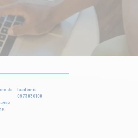
une de
Icadémie
0973030100
ouvez
ne.