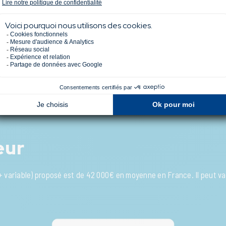
quises. En tant que Buyer, vous devriez avoir une grande connaissance
atégie d’achat. Vous serez mobile pour effectuer vos déplacements à l’
l, chinois…). La maîtrise du commerce international (transport, règle
r ce métier . Son goût pour les challenges, ses capacités de négociat
evra faire preuve de d’autonomie, d’organisation et de rigueur.
eur
e + variable) proposé est de 42 000€ en moyenne en France. Il peut v