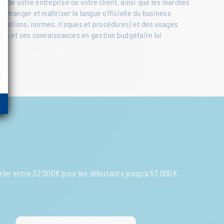
 de votre entreprise ou votre client, ainsi que les marchés
étranger et maîtriser la langue officielle du business
mentations, normes, risques et procédures) et des usages
ion et ses connaissances en gestion budgétaire lui
arier entre 32 000€ pour les débutants jusqu’à 53 000€