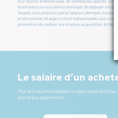
Pour devenir Acheteur/euse, de nombreuses qualités sont re
fournisseurs où vous devrez envisager de déployer votre str
l’anglais voire plusieurs autres langues (allemand, espagno
professionnels étrangers seront indispensables pour exerce
permettront de réaliser ses missions au quotidien. Il/Elle d
Le salaire d’un achet
Pour 80% des offres d’emploi, le salaire annuel brut (fix
pour les plus expérimentés.