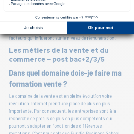
choix de cursus pour déboucher sur les métiers du
commerce et de la vente après un Bac+2. Ces postes
sont disponibles dans des entreprises de petites comme
de grandes tailles. De plus, les salaires varient
également. Le poste, le secteur et l’entreprise sont des
facteurs qui influeront sur le niveau de rémunération.
Les métiers de la vente et du
commerce – post bac+2/3/5
Dans quel domaine dois-je faire ma
formation vente ?
Le domaine de la vente est en pleine évolution voire
révolution. Internet prend une place de plus en plus
importante. Par conséquent, les entreprises sont à la
recherche de profils de plus en plus compétents qui
pourront s’adapter en fonction des différentes
mutations. C’est pour cela que Euridis Business School