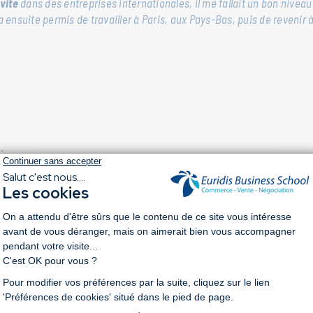
vite
dans des entreprises internationales, il me fallait un bon niveau 
 ensuite permis de travailler à Paris, aux Pays-Bas, puis de revenir à
:
e pro
, tout en étudiant. Grâce à ça, j’ai pu décrocher un poste à l’ét
e aujourd’hui la force d’Euridis, qui forme des profils très prisés su
urs simples