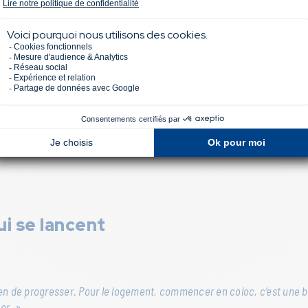
cles
à son arrivée à Dublin :
’est beaucoup
plus cher qu’en France.
Et puis bien sûr, la langue au 
s une fois sur place. Il faut juste s’organiser pour obtenir son numér
ui se lancent
oyen de progresser. Pour le logement, commencer en coloc, c’est une 
er. »