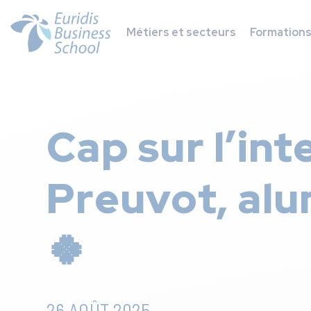
Métiers et secteurs
Formation
Cap sur l’int
Preuvot, alum
🍀
26 AOÛT 2025