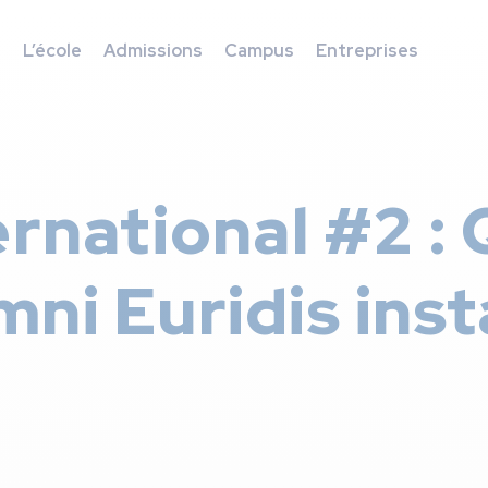
s
L’école
Admissions
Campus
Entreprises
ernational #2 :
ni Euridis inst