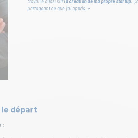
travaille aussi sur
la création de ma propre startup
. Ç
partageant ce que j’ai appris. »
 le départ
r :