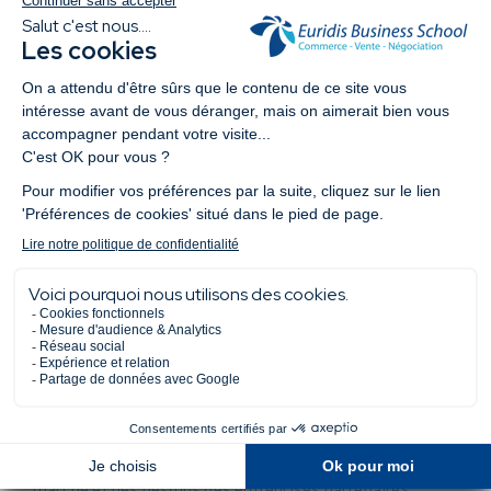
Ce que ça change pour les
étudiants
✅
Des CV plus lisibles
:
les recruteurs comprendront
immédiatement leur profil et leur niveau d’expertise
✅
Un alignement avec les attentes du terrain :
ils
seront identifiés comme un talent opérationnel, formé
aux enjeux actuels du business
✅
Une
reconnaissance du diplôme :
le titre reste
enregistré au RNCP (niveau 6), pour une durée de 5 ans,
ce qui garantit sa qualité et sa reconnaissance officielle.
Ce changement a été
souhaité par Euridis
dans une
volonté de rester au plus proche des évolutions du
marché et des besoins des entreprises partenaires.