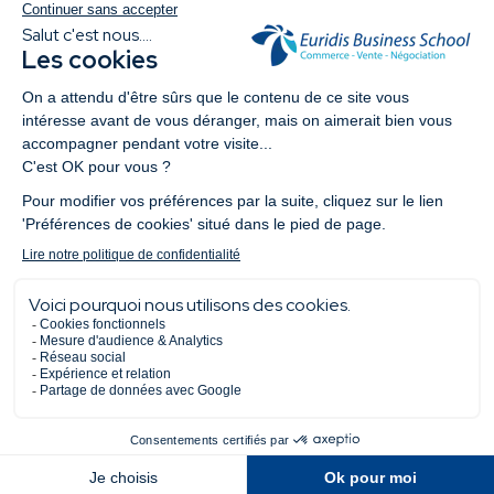
13 Avr 2026
06 Mar 2026
Meet Tech 2026 : Un
Cap sur l
événement national au
#5 : Vinc
cœur de l’écosystème
d’Euridis
tech !
Dublin, a
tech eur