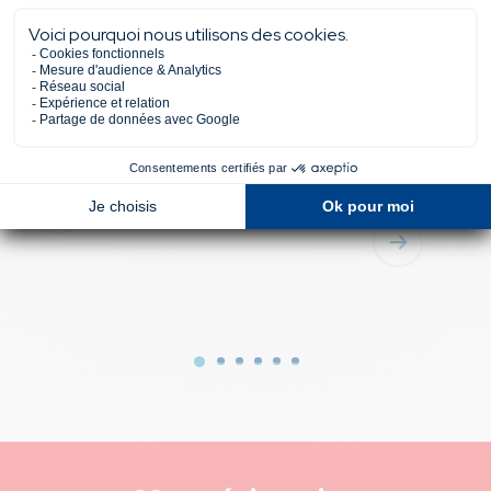
13 Avr 2026
06 Mar 2026
Meet Tech 2026 : Un
Cap sur l
événement national au
#5 : Vinc
cœur de l’écosystème
d’Euridis
tech !
Dublin, a
tech eur