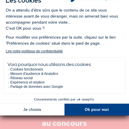
événement national au
#5 : Vinc
cœur de l’écosystème
d’Euridis
tech !
Dublin, a
tech eur
Me pré-inscrire
au concours